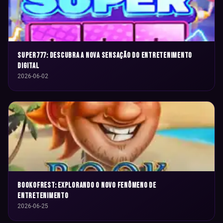
Super777: Descubra a Nova Sensação do Entretenimento
Digital
2026-06-02
BookofRest: Explorando o Novo Fenômeno de
Entretenimento
2026-06-25