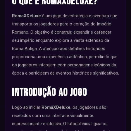
O Que é RomaXDeluxe?
RomaXDeluxe
é um jogo de estratégia e aventura que
transporta os jogadores para o coração do Império
Romano. O objetivo é construir, expandir e defender
seu império enquanto explora a vasta extensão da
Roma Antiga. A atenção aos detalhes históricos
proporciona uma experiência autêntica, permitindo que
os jogadores interajam com personagens icônicos da
época e participem de eventos históricos significativos.
Introdução ao Jogo
Logo ao iniciar
RomaXDeluxe
, os jogadores são
recebidos com uma interface visualmente
impressionante e intuitiva. O tutorial inicial guia os