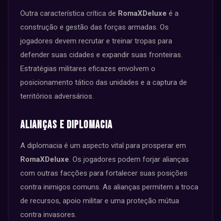
Outra característica crítica de
RomaXDeluxe
é a
construção e gestão das forças armadas. Os
jogadores devem recrutar e treinar tropas para
defender suas cidades e expandir suas fronteiras.
Estratégias militares eficazes envolvem o
posicionamento tático das unidades e a captura de
territórios adversários.
Alianças e Diplomacia
A diplomacia é um aspecto vital para prosperar em
RomaXDeluxe
. Os jogadores podem forjar alianças
com outras facções para fortalecer suas posições
contra inimigos comuns. As alianças permitem a troca
de recursos, apoio militar e uma proteção mútua
contra invasores.