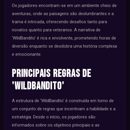
Os jogadores encontram-se em um ambiente cheio de
aventuras, onde as paisagens são deslumbrantes e a
trama é intricada, oferecendo desafios tanto para
novatos quanto para veteranos. A narrativa de
'WildBandito' é rica e envolvente, prometendo horas de
diversão enquanto se desdobra uma história complexa
e emocionante.
Principais Regras de
'WildBandito'
A estrutura de 'WildBandito' é construída em torno de
um conjunto de regras que incentivam a habilidade e a
estratégia. Desde o início, os jogadores são
informados sobre os objetivos principais e as