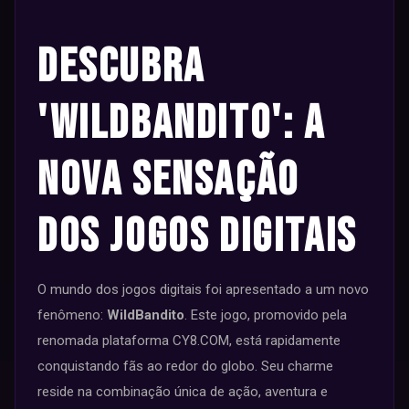
Descubra
'WildBandito': A
Nova Sensação
dos Jogos Digitais
O mundo dos jogos digitais foi apresentado a um novo
fenômeno:
WildBandito
. Este jogo, promovido pela
renomada plataforma CY8.COM, está rapidamente
conquistando fãs ao redor do globo. Seu charme
reside na combinação única de ação, aventura e