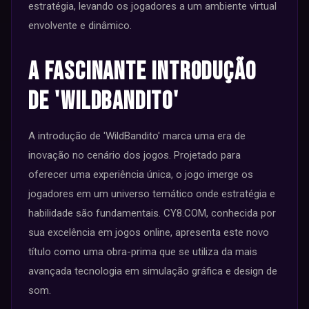
estratégia, levando os jogadores a um ambiente virtual
envolvente e dinâmico.
A Fascinante Introdução
de 'WildBandito'
A introdução de 'WildBandito' marca uma era de
inovação no cenário dos jogos. Projetado para
oferecer uma experiência única, o jogo imerge os
jogadores em um universo temático onde estratégia e
habilidade são fundamentais. CY8.COM, conhecida por
sua excelência em jogos online, apresenta este novo
título como uma obra-prima que se utiliza da mais
avançada tecnologia em simulação gráfica e design de
som.