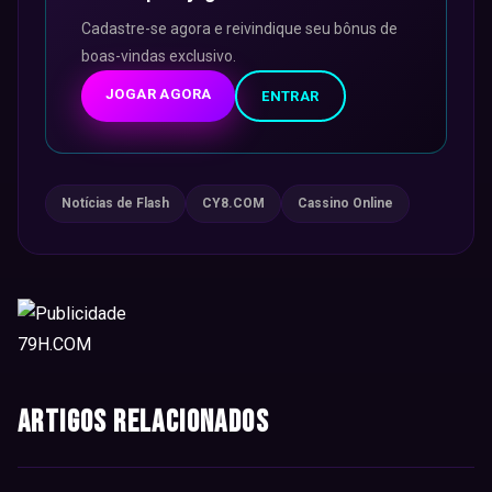
Cadastre-se agora e reivindique seu bônus de
boas-vindas exclusivo.
JOGAR AGORA
ENTRAR
Notícias de Flash
CY8.COM
Cassino Online
79H.COM
Artigos Relacionados